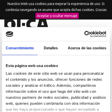
Nuestra Web usa cookies para mejorar la experiencia de uso. Si
MENU
continúa navegando se asume que acepta dichas cookies. Gracias
Aceptar y ocultar mensaje
Consentimiento
Detalles
Acerca de las cookies
ACTIVIDADES
Esta página web usa cookies
Inicio
Las cookies de este sitio web se usan para personalizar
el contenido y los anuncios, ofrecer funciones de redes
sociales y analizar el tráfico. Además, compartimos
II Premios Canarias de Diseño
información sobre el uso que haga del sitio web con
30/03/2011
nuestros partners de redes sociales, publicidad y análisis
web, quienes pueden combinarla con otra información
que les haya proporcionado o que hayan recopilado a
I Premios Canarias de Diseño