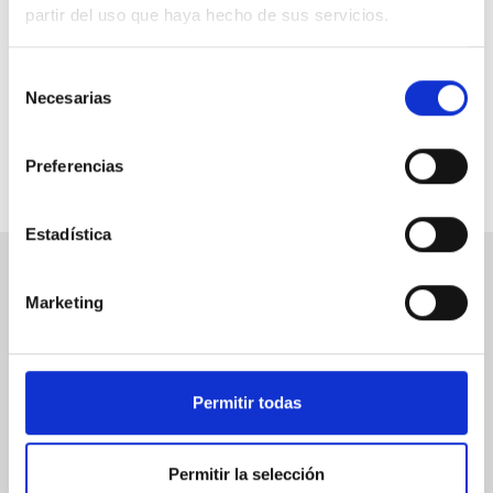
partir del uso que haya hecho de sus servicios.
04/03/2010
Selección
Necesarias
de
1
2
consentimiento
Preferencias
Estadística
CONTÁCTANOS
Marketing
presidencia@di-ca.es
secretaria@di-ca.es
Permitir todas
tesorero@di-ca.es
SÍGUENOS
Permitir la selección