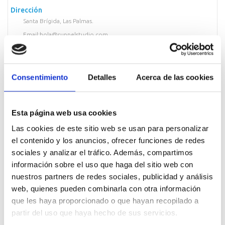
Dirección
Santa Brígida, Las Palmas.
Email:hola@ruppelstudio.com
Web
www.ruppelstudio.com
Información
Consentimiento
Detalles
Acerca de las cookies
Soy Lisi Ruppel, diseñadora de marcas y gestora de
comunicación. Resido en las Islas Canarias, España, y colaboro
con clientes de todo el mundo para crear identidades
visuales y materiales de marca que conecten eficazmente
con su audiencia.
Esta página web usa cookies
Mi experiencia incluye más de seis años como gestora de
Las cookies de este sitio web se usan para personalizar
comunicación en la industria tecnológica B2B y siete años
el contenido y los anuncios, ofrecer funciones de redes
como freelance, colaborando con marcas, agencias y
estudios. Mi formación en sociología e investigación social
sociales y analizar el tráfico. Además, compartimos
me permite aplicar un enfoque analítico al diseño de marcas.
información sobre el uso que haga del sitio web con
Ofrezco una variedad de servicios, incluyendo estrategia de
nuestros partners de redes sociales, publicidad y análisis
marca, identidad de marca, diseño web, diseño
web, quienes pueden combinarla con otra información
promocional, diseño editorial y diseño de packaging. Si
buscas una colaboración creativa y profesional para llevar tu
que les haya proporcionado o que hayan recopilado a
marca al siguiente nivel, estaré encantada de trabajar
partir del uso que haya hecho de sus servicios.
contigo.