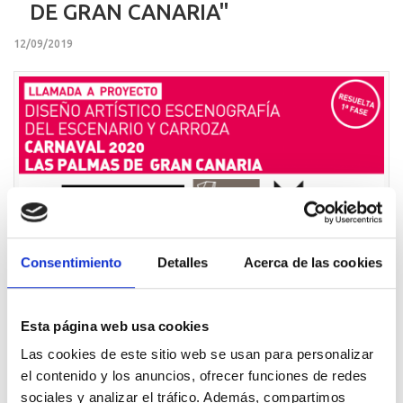
DE GRAN CANARIA"
12/09/2019
Consentimiento
Detalles
Acerca de las cookies
Habiéndose reunido en la mañana de hoy, 12 de septiembre
de 2019, el comité de designación al efecto del estudio de las
Esta página web usa cookies
cinco candidaturas presentadas para la citada llamada a
proyecto conformado por: Ligia Arencibia Pérez y José
Las cookies de este sitio web se usan para personalizar
Martín Alonso (ambos de
Promoción de la ciudad de Las Palmas
el contenido y los anuncios, ofrecer funciones de redes
de Gran Canaria
), Jorge Arbelo Cabrera (diseñador industrial
sociales y analizar el tráfico. Además, compartimos
en
cuántica
y socio di-Ca con voz y voto), Luisa María Ciria