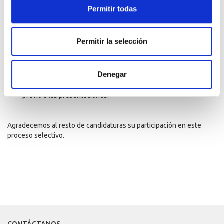
seleccionadas recibirán el briefing, por parte de Promoción de
Permitir todas
la ciudad de Las Palmas de Gran Canaria.
·
Lunes 7 de octubre a las 14h00
: plazo máximo para
entregar su propuesta visual por correo electrónico a
Permitir la selección
presidencia@di-ca.es
·
A partir del 8 de octubre (fecha a determinar)
: reunión
Denegar
del comité en la que cada candidatura dispondrá de un máximo
de 20 minutos para defender su propuesta, en orden a sortear
previo a las presentaciones.
Agradecemos al resto de candidaturas su participación en este
proceso selectivo.
CONTÁCTANOS