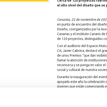
Cerca de 120 proyectos fueron 
el alto nivel del diseño que se 
Canarias, 22 de noviembre de 202
en punto de encuentro del diseño 
Diseño, coorganizados por la Aso
Canarias y el Instituto Canario de
de 120 proyectos, distinguidos co
Con el auditorio del Espacio Mutu
CA, Javier Cabrera, destacó el gr
de unos Premios “que dan visibili
llamar la atención de institucion
reconozca y se ponga en valor el
social y cultural de nuestra socie
Durante la inauguración del event
apoyado este año la celebración d
jóvenes que están comenzando en 
Por su parte, el director general 
Gobierno de Canarias, Cristóbal de
diseñadores y nombró algunos de l