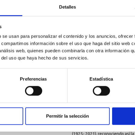
apoyo de estos profesionales, ma
Detalles
todos”. “Antes que la creatividad
imaginamos y luego con talento c
que “los sectores más preparados
ese papel es una enorme oportuni
s
A lo largo de la gala se desvelar
b se usan para personalizar el contenido y los anuncios, ofrecer
por el colectivo de diseñadores. 
s, compartimos información sobre el uso que haga del sitio web 
mejor trabajo entre todas las cat
 análisis web, quienes pueden combinarla con otra información q
Xstudio, por su proyecto de interi
r del uso que haya hecho de sus servicios.
Gobierno de Canarias, H Oficinas.
El Premio Especial de los Diseñad
miembros de DI-CA, fue este año p
Preferencias
Estadística
Lola’, un trabajo de gráfica aplic
categoría de
packaging
y realizad
compañía recogió con “especial o
Otro de los grandes premios, el P
proyecto ‘Retina’, una plataforma
visión realizado bajo el paraguas
Permitir la selección
Uno de los momentos más significa
Premio Canarias de Diseño a la Tr
(1925- 2021), reconociendo así la 