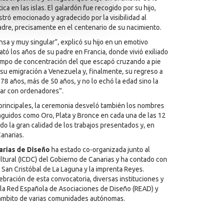
ica en las islas. El galardón fue recogido por su hijo,
tró emocionado y agradecido por la visibilidad al
adre, precisamente en el centenario de su nacimiento.
nsa y muy singular”, explicó su hijo en un emotivo
tó los años de su padre en Francia, donde vivió exiliado
ampo de concentración del que escapó cruzando a pie
, su emigración a Venezuela y, finalmente, su regreso a
78 años, más de 50 años, y no lo echó la edad sino la
jar con ordenadores”.
rincipales, la ceremonia desveló también los nombres
inguidos como Oro, Plata y Bronce en cada una de las 12
do la gran calidad de los trabajos presentados y, en
Canarias.
arias de Diseño
ha estado co-organizada junto al
ultural (ICDC) del Gobierno de Canarias y ha contado con
 San Cristóbal de La Laguna y la imprenta Reyes.
bración de esta convocatoria, diversas instituciones y
la Red Española de Asociaciones de Diseño (READ) y
 ámbito de varias comunidades autónomas.