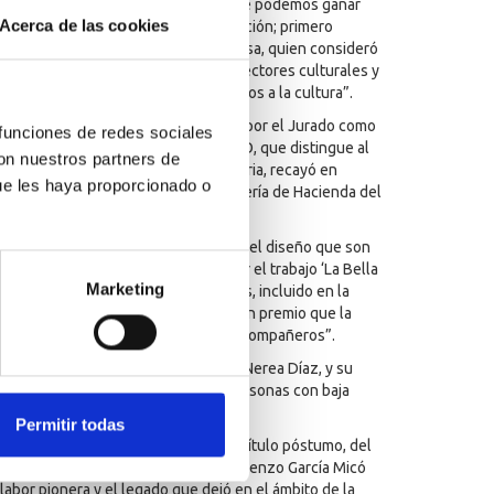
nteniendo así “una relación en la que podemos ganar
Acerca de las cookies
 hay un proceso que se llama imaginación; primero
onseguimos crear”, aseguró de la Rosa, quien consideró
 para imaginar mundos, somos los sectores culturales y
dad para todos los que nos dedicamos a la cultura”.
on los proyectos más valorados tanto por el Jurado como
 funciones de redes sociales
Así, el Premio Canarias de Diseño ORO, que distingue al
con nuestros partners de
egorías a concurso en esta convocatoria, recayó en
ue les haya proporcionado o
orismo para las oficinas de la Consejería de Hacienda del
ores, elegido por los profesionales del diseño que son
ara el estudio Mínima Compañía, por el trabajo ‘La Bella
Marketing
ada a envase, en este caso de cervezas, incluido en la
o para la Barcelona Beer Company, un premio que la
rgullo por el reconocimiento de los compañeros”.
remio Especial Estudiantes fue para Nerea Díaz, y su
 de recursos sobre tipografía para personas con baja
 de la Universidad de La Laguna.
Permitir todas
tivos de la noche fue la entrega, a título póstumo, del
ayectoria al dibujante y diseñador Lorenzo García Micó
labor pionera y el legado que dejó en el ámbito de la