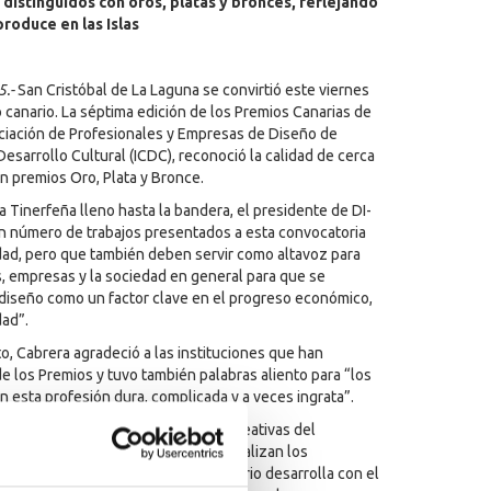
distinguidos con oros, platas y bronces, reflejando
produce en las Islas
5.-
San Cristóbal de La Laguna se convirtió este viernes
canario. La séptima edición de los Premios Canarias de
ciación de Profesionales y Empresas de Diseño de
 Desarrollo Cultural (ICDC), reconoció la calidad de cerca
n premios Oro, Plata y Bronce.
a Tinerfeña lleno hasta la bandera, el presidente de DI-
an número de trabajos presentados a esta convocatoria
dad, pero que también deben servir como altavoz para
es, empresas y la sociedad en general para que se
 diseño como un factor clave en el progreso económico,
dad”.
o, Cabrera agradeció a las instituciones que han
e los Premios y tuvo también palabras aliento para “los
esta profesión dura, complicada y a veces ingrata”.
de Innovación Cultural e Industrias Creativas del
 la Rosa, agradeció el trabajo que realizan los
os proyectos que el ejecutivo canario desarrolla con el