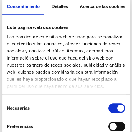
Proyecto de David Rodríguez y Silvia García, de Omnívoro Estudio
Consentimiento
Detalles
Acerca de las cookies
Gráfico.
Esta página web usa cookies
Las cookies de este sitio web se usan para personalizar
el contenido y los anuncios, ofrecer funciones de redes
sociales y analizar el tráfico. Además, compartimos
información sobre el uso que haga del sitio web con
nuestros partners de redes sociales, publicidad y análisis
web, quienes pueden combinarla con otra información
que les haya proporcionado o que hayan recopilado a
partir del uso que haya hecho de sus servicios.
Selección
Necesarias
de
consentimiento
Preferencias