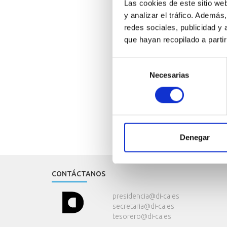
Las cookies de este sitio we
y analizar el tráfico. Ademá
redes sociales, publicidad y
que hayan recopilado a parti
Selección
Necesarias
de
consentimiento
Denegar
CONTÁCTANOS
presidencia@di-ca.es
secretaria@di-ca.es
tesorero@di-ca.es